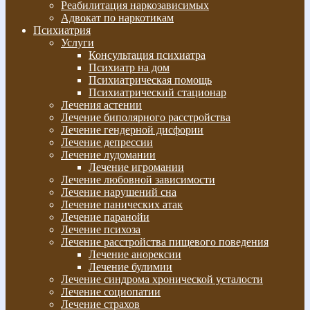
Реабилитация наркозависимых
Адвокат по наркотикам
Психиатрия
Услуги
Консультация психиатра
Психиатр на дом
Психиатрическая помощь
Психиатрический стационар
Лечения астении
Лечение биполярного расстройства
Лечение гендерной дисфории
Лечение депрессии
Лечение лудомании
Лечение игромании
Лечение любовной зависимости
Лечение нарушений сна
Лечение панических атак
Лечение паранойи
Лечение психоза
Лечение расстройства пищевого поведения
Лечение анорексии
Лечение булимии
Лечение синдрома хронической усталости
Лечение социопатии
Лечение страхов