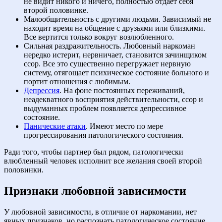
не видит никого и ничего, полностью отдает себя
второй половинке.
Малообщительность с другими людьми. Зависимый не
находит время на общение с друзьями или близкими.
Все вертится только вокруг возлюбленного.
Сильная раздражительность. Любовный наркоман
нередко истерит, нервничает, становится зачинщиком
ссор. Все это существенно перегружает нервную
систему, отягощает психическое состояние больного и
портит отношения с любимым.
Депрессия
. На фоне постоянных переживаний,
неадекватного восприятия действительности, ссор и
выдуманных проблем появляется депрессивное
состояние.
Панические атаки
. Имеют место по мере
прогрессирования патологического состояния.
Ради того, чтобы партнер был рядом, патологически
влюбленный человек исполнит все желания своей второй
половинки.
Признаки любовной зависимости
У любовной зависимости, в отличие от наркомании, нет
явных признаков, но распознать патологическое состояние