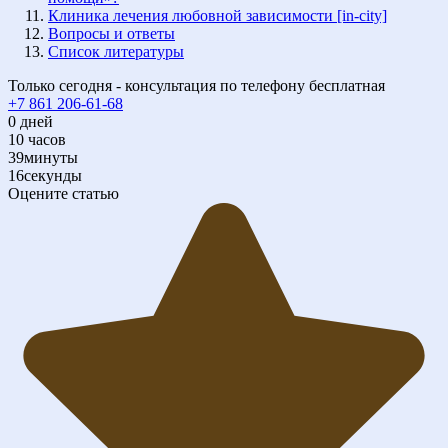
Клиника лечения любовной зависимости [in-city]
Вопросы и ответы
Список литературы
Только сегодня - консультация по телефону бесплатная
+7 861 206-61-68
0
дней
10
часов
39
минуты
16
секунды
Оцените статью