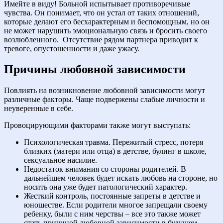
Имейте в виду! Больной испытывает противоречивые
чувства. Он понимает, что он устал от таких отношений,
которые делают его бесхарактерным и беспомощным, но он
не может нарушить эмоциональную связь и бросить своего
возлюбленного.
Отсутствие рядом партнера приводит к
тревоге, опустошенности и даже ужасу.
Причины любовной зависимости
Повлиять на возникновение любовной зависимости могут
различные факторы. Чаще подвержены слабые личности и
неуверенные в себе.
Провоцирующими факторами также могут выступать:
Психологическая травма. Пережитый стресс, потеря
близких (матери или отца) в детстве, булинг в школе,
сексуальное насилие.
Недостаток внимания со стороны родителей. В
дальнейшем человек будет искать любовь на стороне, но
носить она уже будет патологический характер.
Жесткий контроль, постоянные запреты в детстве и
юношестве. Если родители многое запрещали своему
ребенку, были с ним черствы – все это также может
стать причиной любовной зависимости в будущем.