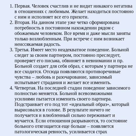
Первая. Человек счастлив и не видит никакого негатива
в отношениях с любимым. Желает находиться постоянно
с ним и исполняет все его прихоти.
Вторая. На данном этапе уже четко сформирована
потребность в постоянном нахождении рядом с
обожаемым человеком. Все время и даже мысли заняты
только возлюбленным. При встрече с ним возникает
неиссякаемая радость.
Третья. Имеет место неадекватное поведение. Больной
следит за своим партнером, постоянно преследует,
проверяет его письма, обвиняет в невнимании и пр.
Больной создает для себя образ, с которым у партнера не
все сходится. Отсюда появляются противоречивые
чувства – любовь и разочарование, зависимый
испытывает страдания и желает все изменить.
Четвертая. На последней стадии поведение зависимого
полностью меняется. Больной всевозможными
усилиями пытается изменить своего партнера.
Подстраивает его под тот «идеальный образ», который
вырисовался в голове. В результате ничего не
получается и влюбленный сильно переживает и
мучается. Если отношения разрываются, то состояние
больного отягощается еще больше – появляется
патологическая ревность, усиливается страх