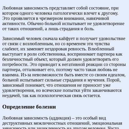
Любовная зависимость представляет собой состояние, при
котором одного человека патологически влечет к другому.
Это проявляется в чрезмерном внимании, навязчивой
активности. Обычно больной испытывает не удовлетворение
от таких отношений, а лишь страдания и боль.
Зависимый человек сначала кайфует и получает удовольствие
от связи с возлюбленным, но со временем эти чувства
слабеют, их заменяет нездоровая ревность. Влюбленный
выступает в роли собственника, воспринимает партнера как
безличностный объект, который должен удовлетворять его
потребности. Это приводит к негативной реакции со стороны
партнера, отталкивает его, поэтому часто такая любовь не
взаимна. Из-за невозможности быть вместе со своим идеалом,
больной испытывает сильные страдания и мучения. Порой,
зависимый понимает, что отношения не приносит уже
удовлетворения, но всяческие попытки уйти заканчиваются
неудачей, так как психологическая связь остается.
Определение болезни
Любовная зависимость (аддикция) – это особый вид
деструктивных межличностных отношений, эмоциональная
зависимость или зацикленность на другом человеке. Часто