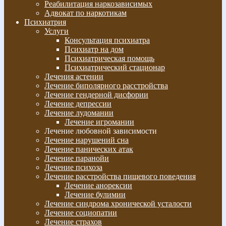
Реабилитация наркозависимых
Адвокат по наркотикам
Психиатрия
Услуги
Консультация психиатра
Психиатр на дом
Психиатрическая помощь
Психиатрический стационар
Лечения астении
Лечение биполярного расстройства
Лечение гендерной дисфории
Лечение депрессии
Лечение лудомании
Лечение игромании
Лечение любовной зависимости
Лечение нарушений сна
Лечение панических атак
Лечение паранойи
Лечение психоза
Лечение расстройства пищевого поведения
Лечение анорексии
Лечение булимии
Лечение синдрома хронической усталости
Лечение социопатии
Лечение страхов